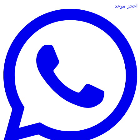
احجز موعد