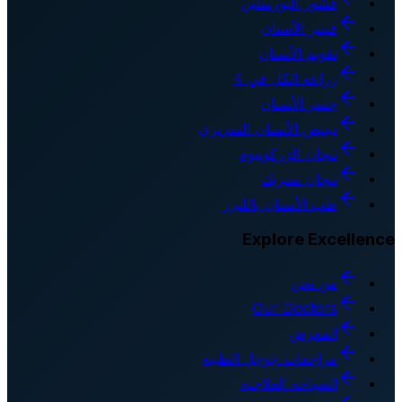
قشور البورسلين
فينير الأسنان
تقويم الأسنان
زراعة الكل في 4
جسر الأسنان
تبييض الأسنان السريري
تيجان الزركونيوم
تيجان سيريك
طب الأسنان بالليزر
Explore Excellence
من نحن
Our Doctors
المعرض
مراجعات جوجل الطبية
السياحة العلاجية