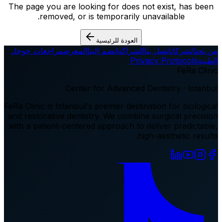
The page you are looking for does not exist, has been
removed, or is temporarily unavailable.
العودة للرئيسية
من نحن
الشركات
اتصل بنا
الشراكة
انضم إلينا
المعرض
مراجعات جوجل
الطبية
Privacy Protocols
FeRa Clinic
Center for Advanced Dentistry · Istanbul
FeRa Clinic is Istanbul's premier destination for biological
and restorative dentistry. We combine surgical precision
with a patient-centered approach to deliver predictable,
high-aesthetic results.