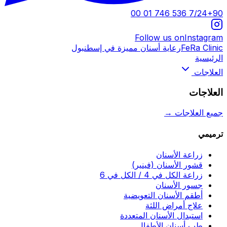
7/24
+90 536 746 01 00
Follow us on
Instagram
FeRa Clinic
رعاية أسنان مميزة في إسطنبول
الرئيسية
العلاجات
العلاجات
جميع العلاجات
→
ترميمي
زراعة الأسنان
قشور الأسنان (فينير)
زراعة الكل في 4 / الكل في 6
جسور الأسنان
أطقم الأسنان التعويضية
علاج أمراض اللثة
استبدال الأسنان المتعددة
طب أسنان الأطفال