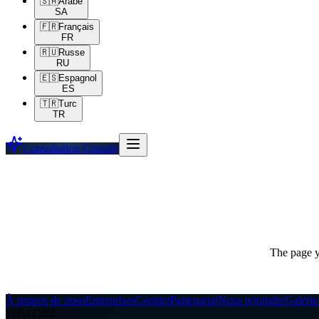
🇸🇦
Arabe
SA
🇫🇷
Français
FR
🇷🇺
Russe
RU
🇪🇸
Espagnol
ES
🇹🇷
Turc
TR
Consultation Gratuite
The page yo
À propos de nous
Entreprises
Contact
Partenariat
Nous rejoindre
Galerie
FeRa Clinic