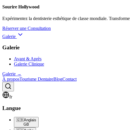
Sourire Hollywood
Expérimentez la dentisterie esthétique de classe mondiale. Transformez
Réserver une Consultation
Galerie
Galerie
Avant & Après
Galerie Clinique
Galerie
→
À propos
Tourisme Dentaire
Blog
Contact
fr
Langue
🇬🇧
Anglais
GB