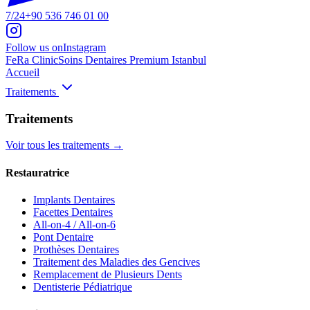
7/24
+90 536 746 01 00
Follow us on
Instagram
FeRa Clinic
Soins Dentaires Premium Istanbul
Accueil
Traitements
Traitements
Voir tous les traitements
→
Restauratrice
Implants Dentaires
Facettes Dentaires
All-on-4 / All-on-6
Pont Dentaire
Prothèses Dentaires
Traitement des Maladies des Gencives
Remplacement de Plusieurs Dents
Dentisterie Pédiatrique