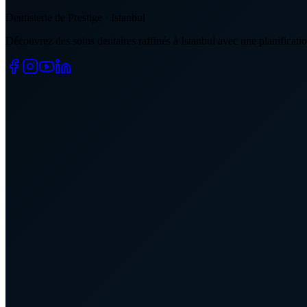
Dentisterie de Prestige · Istanbul
Découvrez des soins dentaires raffinés à Istanbul avec une planificatio